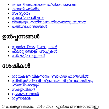
കമ്പനി അവലോകനം/പ്രൊഫൈൽ
കമ്പനി ചരിത്രം
സംസ്കാരം
സ്റ്റാഫ് പരിശീലനം
ഞങ്ങളെ എന്തിനാണ് തിരഞ്ഞെടുക്കുന്നത്
പതിവ് ചോദ്യങ്ങൾ
ഉൽപ്പന്നങ്ങൾ
സ്റ്റാൻഡ് അപ്പ് പൗച്ചുകൾ
ഫ്ലാറ്റ് ബോട്ടം പൗച്ചുകൾ
സ്പൗട്ട് പൗച്ചുകൾ
ശേഷികൾ
ഗവേഷണ വികസനം (ബാഹ്യ ഹാൻഡിൽ)
ഡിജിറ്റൽ പ്രിന്റിംഗ് ഉപയോഗിച്ച് വേഗത്തിലും
ഹ്രസ്വമായും
സർട്ടിഫിക്കറ്റ്
ഉപകരണങ്ങൾ
ഗുണമേന്മ
© പകർപ്പവകാശം - 2010-2023: എല്ലാ അവകാശങ്ങളും