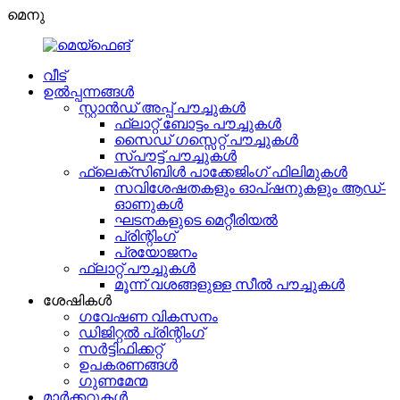
മെനു
വീട്
ഉൽപ്പന്നങ്ങൾ
സ്റ്റാൻഡ് അപ്പ് പൗച്ചുകൾ
ഫ്ലാറ്റ് ബോട്ടം പൗച്ചുകൾ
സൈഡ് ഗസ്സെറ്റ് പൗച്ചുകൾ
സ്പൗട്ട് പൗച്ചുകൾ
ഫ്ലെക്സിബിൾ പാക്കേജിംഗ് ഫിലിമുകൾ
സവിശേഷതകളും ഓപ്ഷനുകളും ആഡ്-
ഓണുകൾ
ഘടനകളുടെ മെറ്റീരിയൽ
പ്രിന്റിംഗ്
പ്രയോജനം
ഫ്ലാറ്റ് പൗച്ചുകൾ
മൂന്ന് വശങ്ങളുള്ള സീൽ പൗച്ചുകൾ
ശേഷികൾ
ഗവേഷണ വികസനം
ഡിജിറ്റൽ പ്രിന്റിംഗ്
സർട്ടിഫിക്കറ്റ്
ഉപകരണങ്ങൾ
ഗുണമേന്മ
മാർക്കറ്റുകൾ