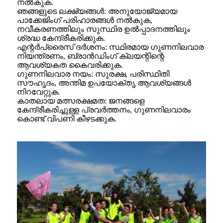
നൽകുക.
ഞങ്ങളുടെ ലക്ഷ്യങ്ങൾ: അനുയോജ്യമായ
പാക്കേജിംഗ് പരിഹാരങ്ങൾ നൽകുക,
നവീകരണത്തിലും സുസ്ഥിര ഉൽപ്പാദനത്തിലും
ശ്രദ്ധ കേന്ദ്രീകരിക്കുക.
എന്റർപ്രൈസ് ദർശനം: സ്ഥിരമായ ഗുണനിലവാര
നിയന്ത്രണം, ബ്രാൻഡിംഗ് ക്ലയന്റിന്റെ
ആവശ്യകത കൈവരിക്കുക.
ഗുണനിലവാര നയം: സുരക്ഷ, പരിസ്ഥിതി
സൗഹൃദം, അന്തിമ ഉപയോക്തൃ ആവശ്യങ്ങൾ
നിറവേറ്റുക.
കാതലായ മത്സരക്ഷമത: ജനങ്ങളെ
കേന്ദ്രീകരിച്ചുള്ള പ്രവർത്തനം, ഗുണനിലവാരം
കൊണ്ട് വിപണി കീഴടക്കുക.