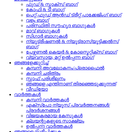
ഫുഡ് & സ്നാക്സ് ബാഗ്
കോഫി & ടീ ബാഗ്
പെറ്റ് ഫുഡ് ആൻഡ് ട്രീറ്റ് പാക്കേജിംഗ് ബാഗ്
വളം ബാഗ്
പരിസ്ഥിതി സൗഹൃദ ബാഗുകൾ
മാവ് ബാഗുകൾ
സിഗാർ ബാഗുകൾ
ന്യൂട്രീഷണൽ & ന്യൂട്രാസ്യൂട്ടിക്കൽസ്
ബാഗ്
പേഴ്സണൽ കെയർ & കോസ്മെറ്റിക്സ് ബാഗ്
വ്യവസായ, മറ്റ് ഉൽപ്പന്ന ബാഗ്
ഞങ്ങളേക്കുറിച്ച്
കമ്പനി അവലോകനം/പ്രൊഫൈൽ
കമ്പനി ചരിത്രം
സ്റ്റാഫ് പരിശീലനം
ഞങ്ങളെ എന്തിനാണ് തിരഞ്ഞെടുക്കുന്നത്
വീഡിയോ
വാർത്തകൾ
കമ്പനി വാർത്തകൾ
എക്സ്പോ ന്യൂസ് പ്രവർത്തനങ്ങൾ/
പ്രദർശനങ്ങൾ
വിജയകരമായ കേസുകൾ
ക്ലയന്റുകളുടെ സാക്ഷ്യം
ഉൽപ്പന്ന വാർത്തകൾ
ഞങ്ങളെ സമീപിക്കുക