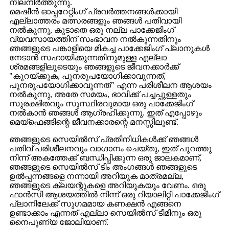
നിലനിർത്തുന്നു.
മെഷീൻ ഓപ്പറേറ്റിംഗ് പ്രവർത്തനങ്ങൾക്കായി
എല്ലാത്തരം മത്സരങ്ങളും ഞങ്ങൾ പതിവായി
നൽകുന്നു, കൂടാതെ ഒരു നല്ല പാക്കേജിംഗ്
വ്യവസായത്തിന് സംഭാവന നൽകുന്നതിനും
ഞങ്ങളുടെ പങ്കാളിയെ മികച്ച പാക്കേജിംഗ് പ്ലാനുകൾ
നേടാൻ സഹായിക്കുന്നതിനുമുള്ള എല്ലാ
ശ്രമങ്ങളിലൂടെയും ഞങ്ങളുടെ ജീവനക്കാർക്ക്
"കുറയ്ക്കുക, പുനരുപയോഗിക്കാവുന്നത്,
പുനരുപയോഗിക്കാവുന്നത്" എന്ന പരിശീലന ആശയം
നൽകുന്നു, അതേ സമയം, ഭാവിക്ക് പച്ചപ്പുള്ളതും
സുരക്ഷിതവും സുസ്ഥിരവുമായ ഒരു പാക്കേജിംഗ്
നൽകാൻ ഞങ്ങൾ ആഗ്രഹിക്കുന്നു. ഇത് എപ്പോഴും
മെയ്ഫെങ്ങിന്റെ ജീവനക്കാരന്റെ മനസ്സിലുണ്ട്.
ഞങ്ങളുടെ സെയിൽസ് പ്രതിനിധികൾക്ക് ഞങ്ങൾ
പതിവ് പരിശീലനവും വാഗ്ദാനം ചെയ്തു, ഇത് പുറത്തു
നിന്ന് അകത്തേക്ക് ബന്ധിപ്പിക്കുന്ന ഒരു ജാലകമാണ്,
ഞങ്ങളുടെ സെയിൽസ് ടീം അംഗങ്ങൾ ഞങ്ങളുടെ
ഉൽപ്പന്നങ്ങളെ നന്നായി അറിയുക മാത്രമല്ല,
ഞങ്ങളുടെ ക്ലയന്റുകളെ അറിയുകയും വേണം. ഒരു
ഫാൻസി ആശയത്തിൽ നിന്ന് ഒരു റിയാലിറ്റി പാക്കേജിംഗ്
പ്ലാനിലേക്ക് സുഗമമായ കണക്ഷൻ എങ്ങനെ
ഉണ്ടാക്കാം എന്നത് എല്ലാ സെയിൽസ് ടീമിനും ഒരു
നൈപുണ്യ ജോലിയാണ്.