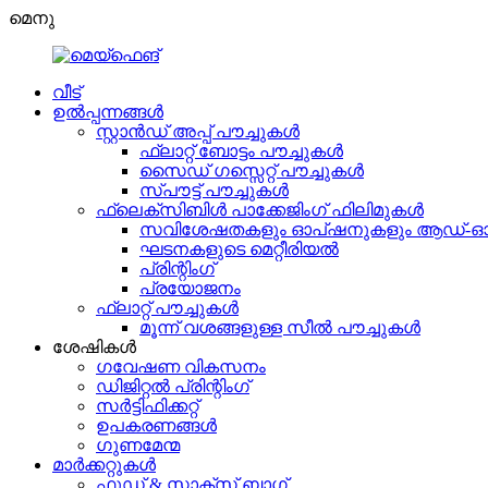
മെനു
വീട്
ഉൽപ്പന്നങ്ങൾ
സ്റ്റാൻഡ് അപ്പ് പൗച്ചുകൾ
ഫ്ലാറ്റ് ബോട്ടം പൗച്ചുകൾ
സൈഡ് ഗസ്സെറ്റ് പൗച്ചുകൾ
സ്പൗട്ട് പൗച്ചുകൾ
ഫ്ലെക്സിബിൾ പാക്കേജിംഗ് ഫിലിമുകൾ
സവിശേഷതകളും ഓപ്ഷനുകളും ആഡ്
ഘടനകളുടെ മെറ്റീരിയൽ
പ്രിന്റിംഗ്
പ്രയോജനം
ഫ്ലാറ്റ് പൗച്ചുകൾ
മൂന്ന് വശങ്ങളുള്ള സീൽ പൗച്ചുകൾ
ശേഷികൾ
ഗവേഷണ വികസനം
ഡിജിറ്റൽ പ്രിന്റിംഗ്
സർട്ടിഫിക്കറ്റ്
ഉപകരണങ്ങൾ
ഗുണമേന്മ
മാർക്കറ്റുകൾ
ഫുഡ് & സ്നാക്സ് ബാഗ്