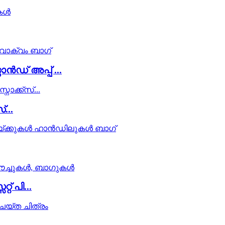
ൻഡ് അപ്പ് ...
...
് പി...