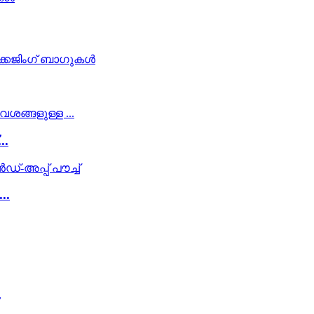
..
..