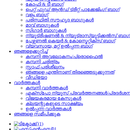
കോഫി & ടീ ബാഗ്
പെറ്റ് ഫുഡ് ആൻഡ് ട്രീറ്റ് പാക്കേജിംഗ് ബാഗ്
വളം ബാഗ്
പരിസ്ഥിതി സൗഹൃദ ബാഗുകൾ
മാവ് ബാഗുകൾ
സിഗാർ ബാഗുകൾ
ന്യൂട്രീഷണൽ & ന്യൂട്രാസ്യൂട്ടിക്കൽസ് ബാഗ
പേഴ്സണൽ കെയർ & കോസ്മെറ്റിക്സ് ബാഗ്
വ്യവസായ, മറ്റ് ഉൽപ്പന്ന ബാഗ്
ഞങ്ങളേക്കുറിച്ച്
കമ്പനി അവലോകനം/പ്രൊഫൈൽ
കമ്പനി ചരിത്രം
സ്റ്റാഫ് പരിശീലനം
ഞങ്ങളെ എന്തിനാണ് തിരഞ്ഞെടുക്കുന്നത്
വീഡിയോ
വാർത്തകൾ
കമ്പനി വാർത്തകൾ
എക്സ്പോ ന്യൂസ് പ്രവർത്തനങ്ങൾ/പ്രദർശന
വിജയകരമായ കേസുകൾ
ക്ലയന്റുകളുടെ സാക്ഷ്യം
ഉൽപ്പന്ന വാർത്തകൾ
ഞങ്ങളെ സമീപിക്കുക