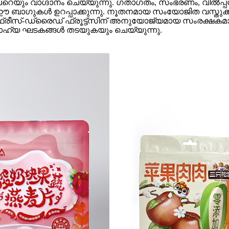
ും വാഗ്ദാനം ചെയ്യുന്നു. ഗതാഗതം, സംഭരണം, വിൽപ്പന എ
ഈ ബാഗുകൾ ഉറപ്പാക്കുന്നു. നൂതനമായ സംയോജിത വസ്ത
ഫ്രീസ്-ഡ്രൈഡ് ഫ്രൂട്ട്‌സിന് അനുയോജ്യമായ സംരക്ഷകമാണ
് ബാഹ്യ ഘടകങ്ങൾ തടയുകയും ചെയ്യുന്നു.